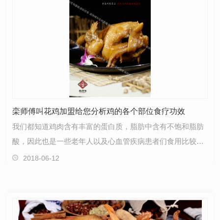
栾师傅叫花鸡加盟给您分析鸡的各个部位食疗功效
我们都知道鸡肉含有丰富的蛋白质，脂肪中含有不饱和脂肪
酸，因此也是一些老年人以及心血管疾病患者们食用比较好
的蛋白质产品，其实鸡的各个部位都有比较好的食疗功…
2018-06-12