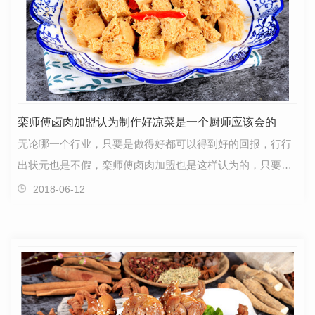
栾师傅卤肉加盟认为制作好凉菜是一个厨师应该会的
无论哪一个行业，只要是做得好都可以得到好的回报，行行
出状元也是不假，栾师傅卤肉加盟也是这样认为的，只要肯
花心思就会有回报。凉菜制作是一名**厨师**的技能。…
2018-06-12