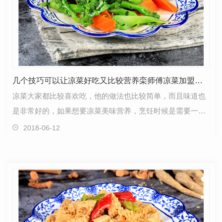
几个技巧可以让凉菜好吃又比较营养栾师傅凉菜加盟分享
凉菜大家都比较喜欢吃，他的做法也比较简单，而且味道也
是非常好的，如果想要凉菜美味营养，烹饪时候是需要一定
的技巧的，那么怎样做才可以让凉菜好吃又营养呢，栾…
2018-06-12