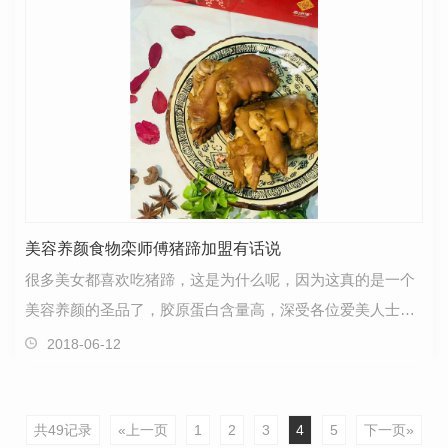
美容养颜食物栾师傅猪蹄加盟有话说
很多美女都喜欢吃猪蹄，这是为什么呢，因为这真的是一个
美容养颜的圣品了，胶原蛋白含量高，深受各位爱美人士的
喜欢，如果再做的美味更是无法抵挡他的诱惑力，下面…
2018-06-12
共49记录
«上一页
1
2
3
4
5
下一页»