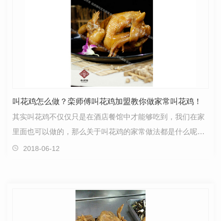
叫花鸡怎么做？栾师傅叫花鸡加盟教你做家常叫花鸡！
其实叫花鸡不仅仅只是在酒店餐馆中才能够吃到，我们在家
里面也可以做的，那么关于叫花鸡的家常做法都是什么呢，
河南叫花鸡加盟给您进行分析，究竟是因为什么呢？主…
2018-06-12