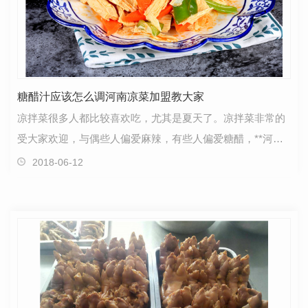
糖醋汁应该怎么调河南凉菜加盟教大家
凉拌菜很多人都比较喜欢吃，尤其是夏天了。凉拌菜非常的
受大家欢迎，与偶些人偏爱麻辣，有些人偏爱糖醋，**河南
凉菜加盟教大家糖醋汁应该怎么调。材料：白糖250g、…
2018-06-12