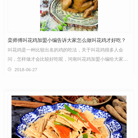
栾师傅叫花鸡加盟小编告诉大家怎么做叫花鸡才好吃？
叫花鸡是一种比较出名的鸡的吃法，关于叫花鸡很多人会
问，怎样做才会比较好吃呢，河南叫花鸡加盟小编给大家进
行分析。冬天在田上用泥块搭起一个窑然后四处找柴火，…
2018-06-27