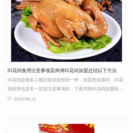
叫花鸡食用注意事项栾师傅叫花鸡加盟总结以下方法
叫花鸡是很多人都比较喜欢吃的一种，但是您知道吗，叫花
鸡使用也是有一定的注意事项的，下面河南叫花鸡加盟给大
家做下总结。注意事项适宜人群老少皆宜。肥胖和血脂…
2018-06-12