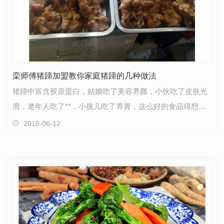
栾师傅猪蹄加盟教你家庭猪蹄的几种做法
猪蹄中富含胶原蛋白，姑娘吃了美容养颜，小伙吃了皮肤光
滑，老年人吃了**，小孩儿吃了养胃，这么好的食品得想个
好的法做啊，河南猪蹄加盟**就教大家几招。1.烤猪蹄…
2018-06-12