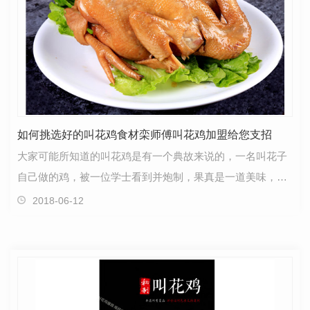
如何挑选好的叫花鸡食材栾师傅叫花鸡加盟给您支招
大家可能所知道的叫花鸡是有一个典故来说的，一名叫花子
自己做的鸡，被一位学士看到并炮制，果真是一道美味，也
因此被大家流传，关于这一点我们栾师傅叫花鸡加盟小…
2018-06-12