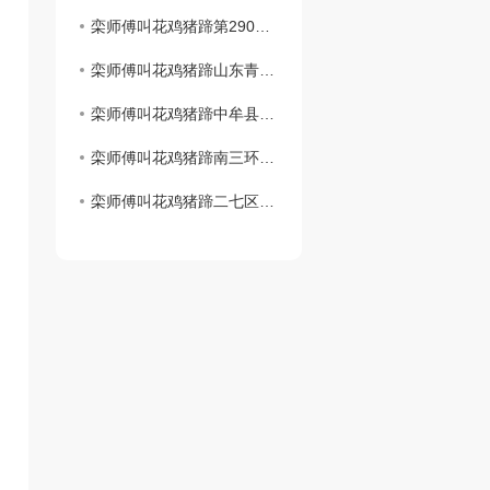
栾师傅叫花鸡猪蹄第290家店..开业！！！
栾师傅叫花鸡猪蹄山东青岛时光里店**盛大开业！！！
栾师傅叫花鸡猪蹄中牟县雁鸣社区店**开业啦
栾师傅叫花鸡猪蹄南三环盛和小区店1月2日盛大开业！
栾师傅叫花鸡猪蹄二七区铭功路店1月2日盛大开业！