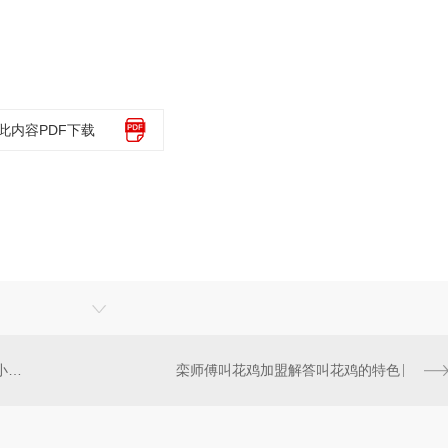
此内容PDF下载
栾师傅叫花鸡加盟教您如何进行小吃店发展
栾师傅叫花鸡加盟解答叫花鸡的特色